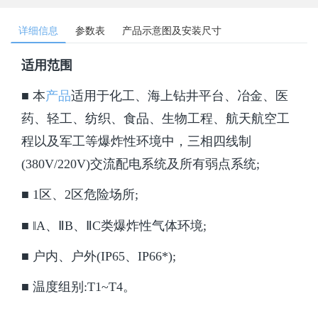
详细信息
参数表
产品示意图及安装尺寸
适用范围
■ 本
产品
适用于化工、海上钻井平台、冶金、医
药、轻工、纺织、食品、生物工程、航天航空工
程以及军工等爆炸性环境中，三相四线制
(380V/220V)交流配电系统及所有弱点系统;
■
1区、2区危险场所;
■
‖A、ⅡB、ⅡC类爆炸性气体环境;
■
户内、户外(IP65、IP66*);
■
温度组别:T1~T4。