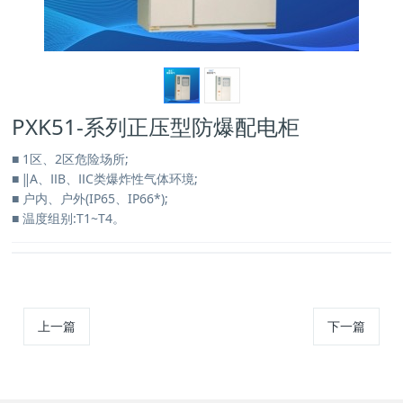
PXK51-系列正压型防爆配电柜
■ 1区、2区危险场所;
■ ‖A、ⅡB、ⅡC类爆炸性气体环境;
■ 户内、户外(IP65、IP66*);
■ 温度组别:T1~T4。
上一篇
下一篇