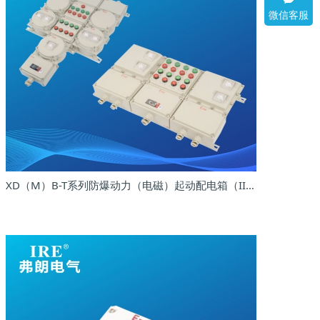
微信客服
XD（M）B-T系列防爆动力（电磁）起动配电箱（IIB、 IIC、tD）