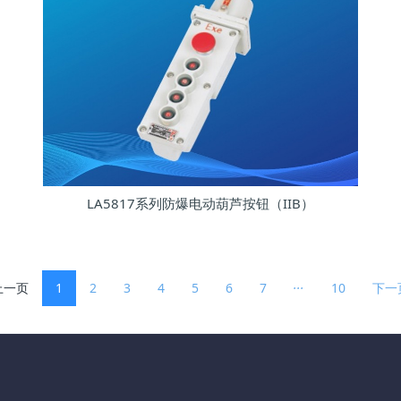
LA5817系列防爆电动葫芦按钮（IIB）
...
上一页
1
2
3
4
5
6
7
10
下一