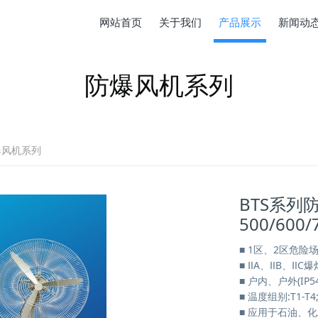
网站首页
关于我们
产品展示
新闻动
防爆风机系列
爆风机系列
BTS系列防
500/600/
■ 1区、2区危险
■ ⅡA、ⅡB、ⅡC
■ 户内、户外(IP54
■ 温度组别:T1-T4
■ 应用于石油、