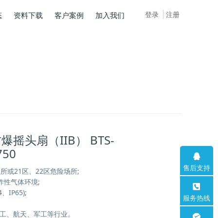
登录
注册
态
资料下载
客户案例
加入我们
爆摇头扇（IIB） BTS-
750
售后支持
场所或21区、22区危险场所;
爆炸性气体环境;
、IP65);
服务热线
;
化工、航天、军工等行业。