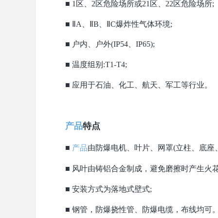
■ 1区、2区危险场所或21区、22区危险场所;
■ ⅡA、ⅡB、ⅡC爆炸性气体环境;
■ 户内、户外(IP54、IP65);
■ 温度组别:T1-T4;
■ 应用于石油、化工、航天、军工等行业。
产品
特点
■
产品
由防爆电机、叶片、网罩(立柱、底座
■
风叶由铸铝合金制成，避免磨擦时产生火花
■
安装方式为落地式壁式;
■
钢管，防爆挠性管、防爆电缆，布线均可