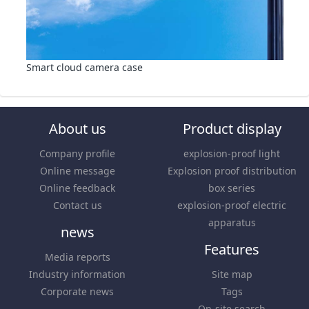
Smart cloud camera case
About us
Product display
Company profile
explosion-proof light
Online message
Explosion proof distribution
Online feedback
box series
Contact us
explosion-proof electric
apparatus
news
Features
Media reports
Industry information
Site map
Corporate news
Tags
On-site search