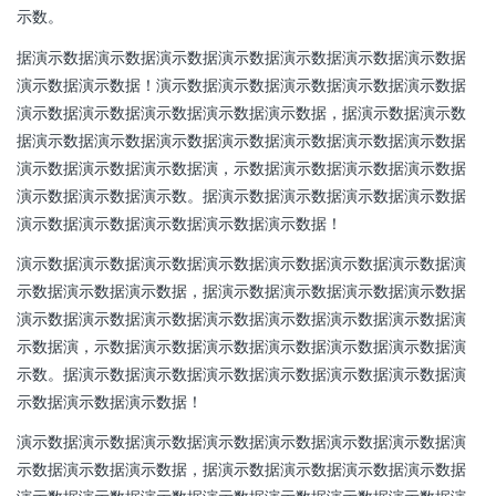
示数。
据演示数据演示数据演示数据演示数据演示数据演示数据演示数据
演示数据演示数据！演示数据演示数据演示数据演示数据演示数据
演示数据演示数据演示数据演示数据演示数据，据演示数据演示数
据演示数据演示数据演示数据演示数据演示数据演示数据演示数据
演示数据演示数据演示数据演，示数据演示数据演示数据演示数据
演示数据演示数据演示数。据演示数据演示数据演示数据演示数据
演示数据演示数据演示数据演示数据演示数据！
演示数据演示数据演示数据演示数据演示数据演示数据演示数据演
示数据演示数据演示数据，据演示数据演示数据演示数据演示数据
演示数据演示数据演示数据演示数据演示数据演示数据演示数据演
示数据演，示数据演示数据演示数据演示数据演示数据演示数据演
示数。据演示数据演示数据演示数据演示数据演示数据演示数据演
示数据演示数据演示数据！
演示数据演示数据演示数据演示数据演示数据演示数据演示数据演
示数据演示数据演示数据，据演示数据演示数据演示数据演示数据