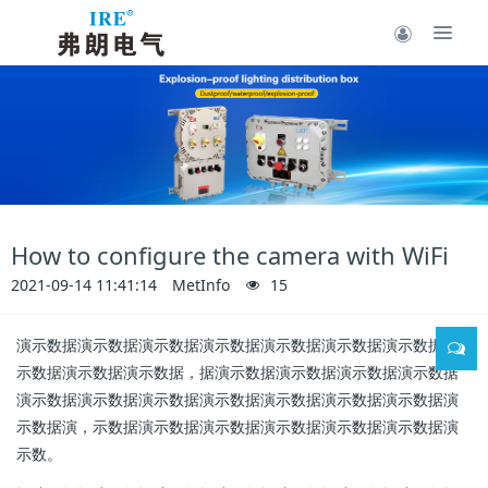
How to configure the camera with WiFi
2021-09-14 11:41:14
MetInfo
15
演示数据演示数据演示数据演示数据演示数据演示数据演示数据演
示数据演示数据演示数据，据演示数据演示数据演示数据演示数据
演示数据演示数据演示数据演示数据演示数据演示数据演示数据演
示数据演，示数据演示数据演示数据演示数据演示数据演示数据演
示数。