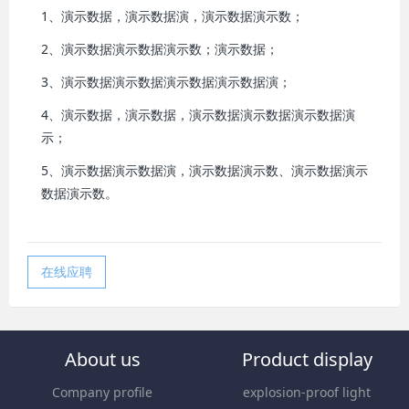
1、演示数据，演示数据演，演示数据演示数；
2、演示数据演示数据演示数；演示数据；
3、演示数据演示数据演示数据演示数据演；
4、演示数据，演示数据，演示数据演示数据演示数据演
示；
5、演示数据演示数据演，演示数据演示数、演示数据演示
数据演示数。
在线应聘
About us
Product display
Company profile
explosion-proof light