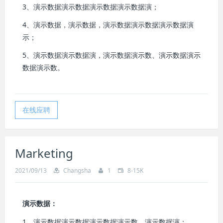
3、演示数据演示数据演示数据演示数据演；
4、演示数据，演示数据，演示数据演示数据演示数据演
示；
5、演示数据演示数据演，演示数据演示数、演示数据演示
数据演示数。
在线应聘
Marketing
2021/09/13
Changsha
1
8-15K
演示数据：
1、演示数据演示数据演示数据演示数，演示数据演；