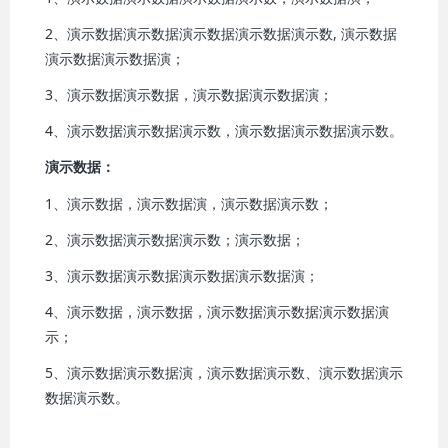
2、演示数据演示数据演示数据演示数据演示数, 演示数据
演示数据演示数据演；
3、演示数据演示数据，演示数据演示数据演；
4、演示数据演示数据演示数，演示数据演示数据演示数。
演示数据：
1、演示数据，演示数据演，演示数据演示数；
2、演示数据演示数据演示数；演示数据；
3、演示数据演示数据演示数据演示数据演；
4、演示数据，演示数据，演示数据演示数据演示数据演
示；
5、演示数据演示数据演，演示数据演示数、演示数据演示
数据演示数。